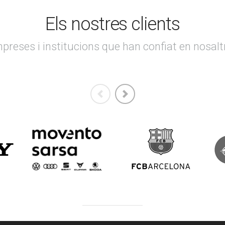
Els nostres clients
preses i institucions que han confiat en nosalt