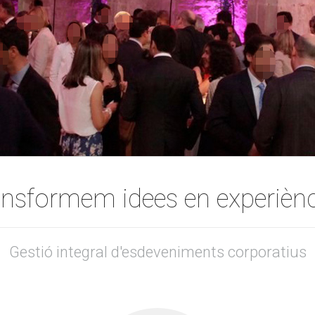
ansformem idees en experiènc
Gestió integral d'esdeveniments corporatius