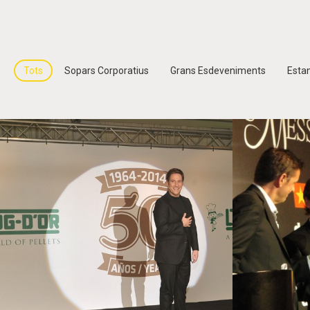
Tots
Sopars Corporatius
Grans Esdeveniments
Esta