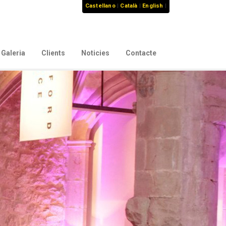
Castellano
|
Català
|
English
|
Galeria
Clients
Noticies
Contacte