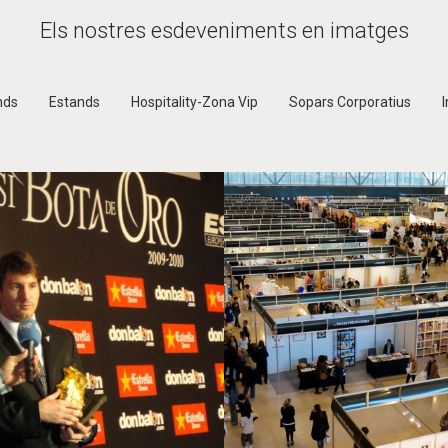
Els nostres esdeveniments en imatges
nds
Estands
Hospitality-Zona Vip
Sopars Corporatius