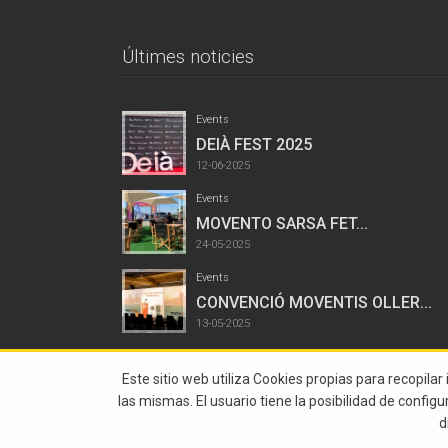
Últimes noticies
Events
DEIÀ FEST 2025
12-06-2025
Events
MOVENTO SARSA FET...
24-05-2025
Events
CONVENCIÓ MOVENTIS OLLER...
13-05-2025
Este sitio web utiliza Cookies propias para recopilar
las mismas. El usuario tiene la posibilidad de config
d