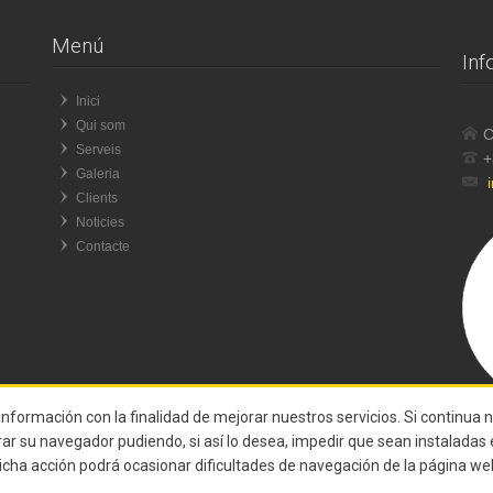
Menú
Inf
Inici
Qui som
C
Serveis
+
Galeria
Clients
Noticies
Contacte
 información con la finalidad de mejorar nuestros servicios. Si continua 
urar su navegador pudiendo, si así lo desea, impedir que sean instalada
icha acción podrá ocasionar dificultades de navegación de la página we