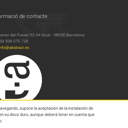
ormació de contacte
arrer del Freser 52-54 local - 08026 Barcelona
34 938 575 720
info@abstract.es
navegando, supone la aceptación de la instalación de
s en su disco duro, aunque deberá tener en cuenta que
b.