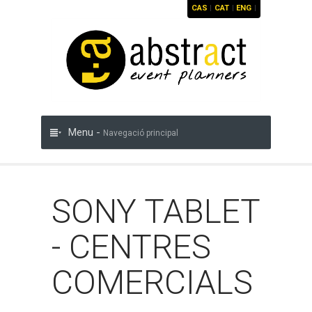
CAS
|
CAT
|
ENG
|
Menu -
Navegació principal
SONY TABLET
- CENTRES
COMERCIALS