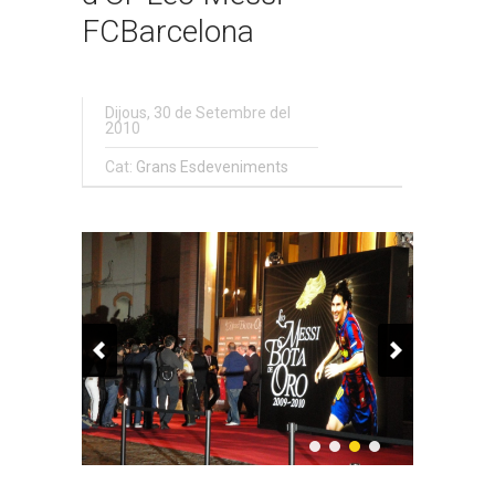
FCBarcelona
Dijous, 30 de Setembre del
2010
Cat:
Grans Esdeveniments