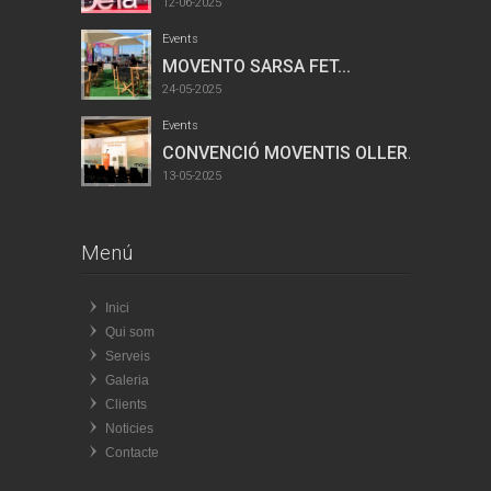
12-06-2025
Events
MOVENTO SARSA FET...
24-05-2025
Events
CONVENCIÓ MOVENTIS OLLER...
13-05-2025
Menú
Inici
Qui som
Serveis
Galeria
Clients
Noticies
Contacte