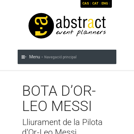
CAS
|
CAT
|
ENG
|
Menu -
Navegació principal
BOTA D’OR-
LEO MESSI
Lliurament de la Pilota
d'Or-Leo Messi