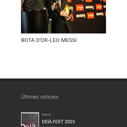
FIRA R
BOTA D’OR-LEO MESSI
Últimes noticies
Events
DEIÀ FEST 2025