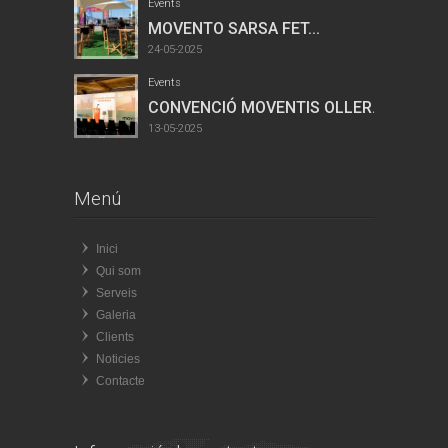
Events
MOVENTO SARSA FET...
24-05-2025
Events
CONVENCIÓ MOVENTIS OLLER...
13-05-2025
Menú
Inici
Qui som
Serveis
Galeria
Clients
Noticies
Contacte