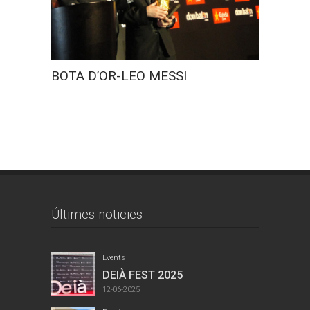
FIRA R
BOTA D’OR-LEO MESSI
Últimes noticies
Events
DEIÀ FEST 2025
12-06-2025