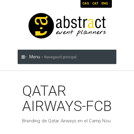
CAS
|
CAT
|
ENG
|
Menu -
Navegació principal
QATAR
AIRWAYS-FCB
Branding de Qatar Airways en el Camp Nou