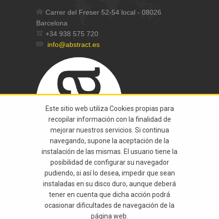
Carrer del Freser 52-54 local - 08026
Barcelona
+34 938 575 720
info@abstract.es
Este sitio web utiliza Cookies propias para
recopilar información con la finalidad de
mejorar nuestros servicios. Si continua
navegando, supone la aceptación de la
instalación de las mismas. El usuario tiene la
posibilidad de configurar su navegador
pudiendo, si así lo desea, impedir que sean
instaladas en su disco duro, aunque deberá
tener en cuenta que dicha acción podrá
© 2015 Abstract Tots Els Drets Reservats |
ocasionar dificultades de navegación de la
página web.
Avís Legal
|
Politica De Privacitat
|