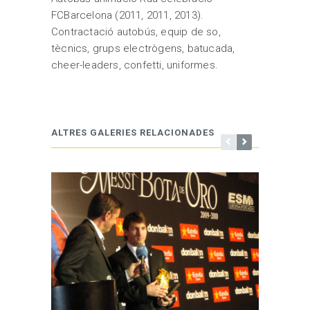
FCBarcelona (2011, 2011, 2013).
Contractació autobús, equip de so,
tècnics, grups electrògens, batucada,
cheer-leaders, confetti, uniformes.
ALTRES GALERIES RELACIONADES
FIRA R