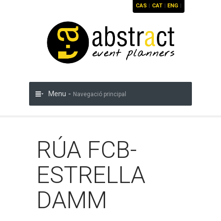
CAS
|
CAT
|
ENG
|
Menu -
Navegació principal
RÚA FCB-
ESTRELLA
DAMM