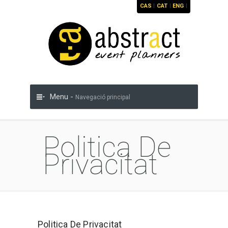
CAS
|
CAT
|
ENG
|
Menu -
Navegació principal
Politica De
Privacitat
Politica De Privacitat