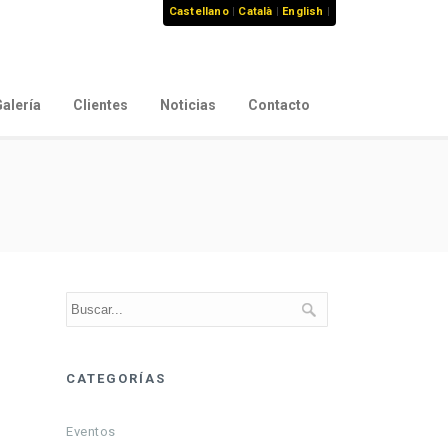
Castellano
|
Català
|
English
|
alería
Clientes
Noticias
Contacto
CATEGORÍAS
Eventos