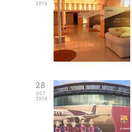
2016
28
OCT
2016