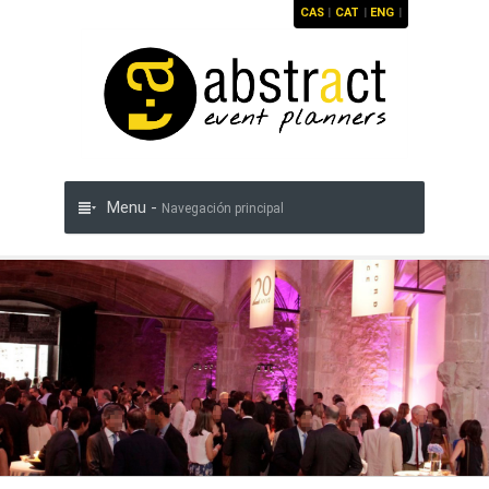
CAS
|
CAT
|
ENG
|
Menu -
Navegación principal