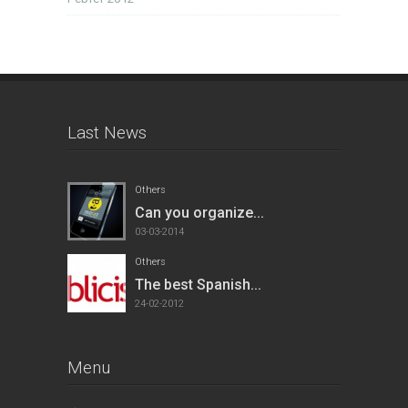
Last News
Others
Can you organize...
03-03-2014
Others
The best Spanish...
24-02-2012
Menu