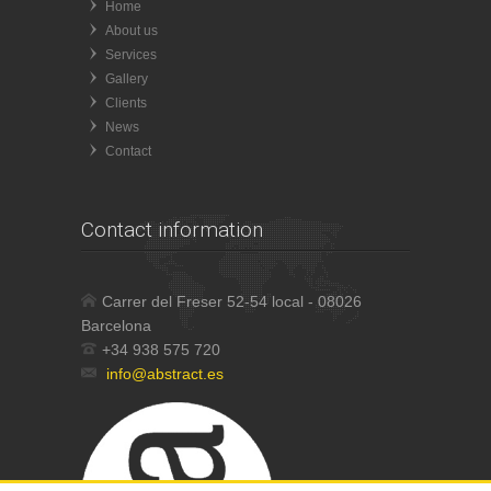
Home
About us
Services
Gallery
Clients
News
Contact
Contact information
Carrer del Freser 52-54 local - 08026
Barcelona
+34 938 575 720
info@abstract.es