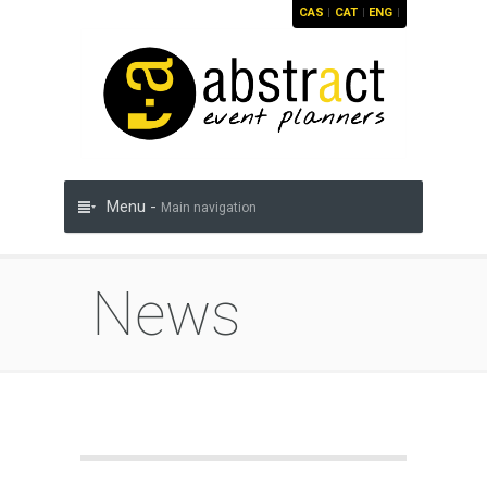
CAS
|
CAT
|
ENG
|
Menu -
Main navigation
News