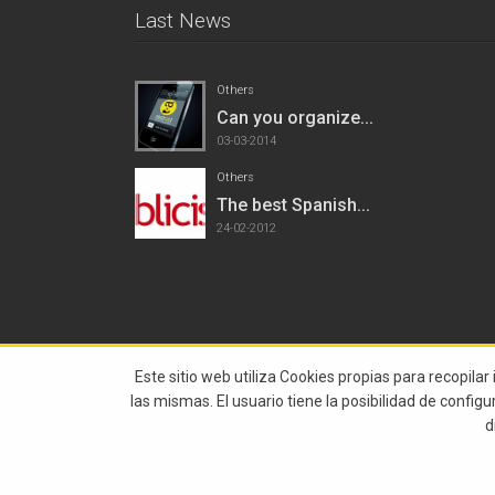
Last News
Others
Can you organize...
03-03-2014
Others
The best Spanish...
24-02-2012
Este sitio web utiliza Cookies propias para recopilar
las mismas. El usuario tiene la posibilidad de config
d
© 2015 Abstract All Rights Reserved |
Legal Notice