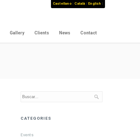
Castellano
|
Català
|
English
|
Gallery
Clients
News
Contact
CATEGORIES
Events