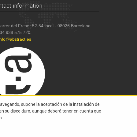
tact information
arrer del Freser 52-54 local - 08026 Barcelona
34 938 575 720
info@abstract.es
navegando, supone la aceptación de la instalación de
s en su disco duro, aunque deberá tener en cuenta que
b.