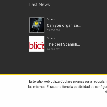
Last News
Others
Can you organize...
03-03-2014
Others
The best Spanish...
24-02-2012
Este sitio web utiliza Cookies propias para recopilar
las mismas. El usuario tiene la posibilidad de config
d
© 2015 Abstract All Rights Reserved |
Legal Notice