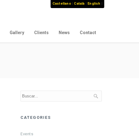
Castellano
|
Català
|
English
|
Gallery
Clients
News
Contact
CATEGORIES
Events