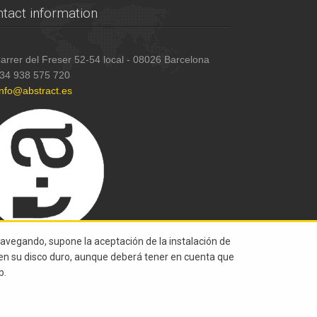
tact information
arrer del Freser 52-54 local - 08026 Barcelona
34 938 575 720
info@abstract.es
navegando, supone la aceptación de la instalación de
s en su disco duro, aunque deberá tener en cuenta que
b.