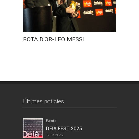
FIRA R
BOTA D’OR-LEO MESSI
Últimes noticies
Events
DEIÀ FEST 2025
12-06-2025