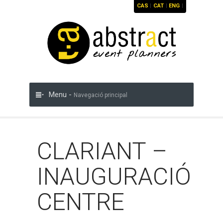
CAS
|
CAT
|
ENG
|
Menu -
Navegació principal
CLARIANT –
INAUGURACIÓ
CENTRE